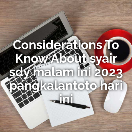
Considerations To
Know About syair
sdy malam ini 2023
pangkalantoto hari
ini